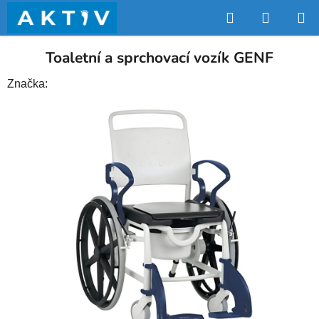
Přejít
Hledat
NÁKUP
na
obsah
KOŠÍK
Toaletní a sprchovací vozík GENF
Značka: