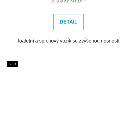
15 959 Kč bez DPH
DETAIL
Toaletní a sprchový vozík se zvýšenou nosností.
PED