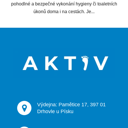
pohodlné a bezpečné vykonání hygieny či toaletních
úkonů doma i na cestách. Je...
Z
á
p
a
t
í
Výdejna: Pamětice 17, 397 01
Drhovle u Písku