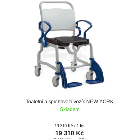
Toaletní a sprchovací vozík NEW YORK
Skladem
Měrná
19 310 Kč / 1 ks
cena:
19 310 Kč