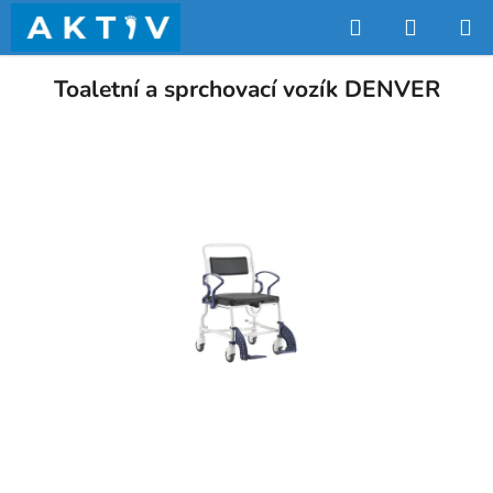
Přejít
Hledat
NÁKUP
na
obsah
KOŠÍK
Toaletní a sprchovací vozík DENVER