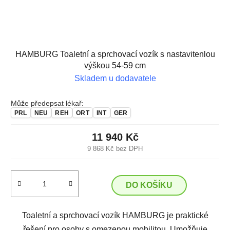
HAMBURG Toaletní a sprchovací vozík s nastavitenlou
výškou 54-59 cm
Skladem u dodavatele
Může předepsat lékař:
PRL
NEU
REH
ORT
INT
GER
11 940 Kč
9 868 Kč bez DPH
DO KOŠÍKU
Toaletní a sprchovací vozík HAMBURG je praktické
řešení pro osoby s omezenou mobilitou. Umožňuje