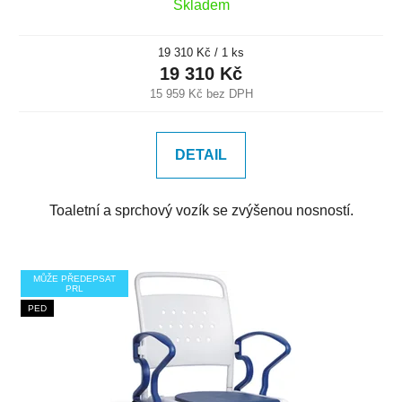
Skladem
Měrná
19 310 Kč / 1 ks
cena:
19 310 Kč
15 959 Kč bez DPH
DETAIL
Toaletní a sprchový vozík se zvýšenou nosností.
MŮŽE PŘEDEPSAT
PRL
PED