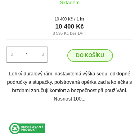
Skladem
Měrná
10 400 Kč / 1 ks
cena:
10 400 Kč
8 595 Kč bez DPH
DO KOŠÍKU
Lehký duralový rám, nastavitelná výška sedu, odklopné
područky a stupačky, polstrovaná opěrka zad a kolečka s
brzdami zaručují komfort a bezpečnost při používání.
Nosnost 100...