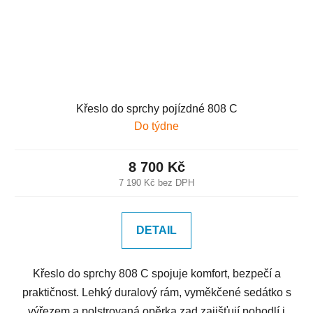
Křeslo do sprchy pojízdné 808 C
Do týdne
8 700 Kč
7 190 Kč bez DPH
DETAIL
Křeslo do sprchy 808 C spojuje komfort, bezpečí a
praktičnost. Lehký duralový rám, vyměkčené sedátko s
výřezem a polstrovaná opěrka zad zajišťují pohodlí i