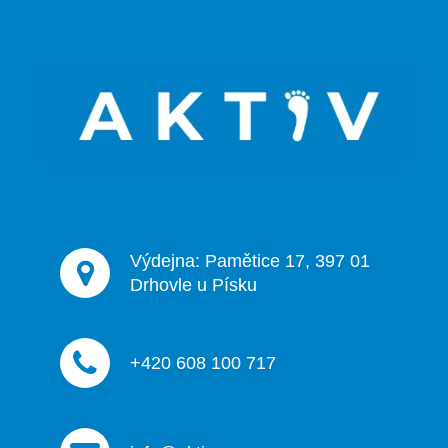
Z
á
p
a
t
í
Výdejna: Pamětice 17, 397 01
Drhovle u Písku
+420 608 100 717