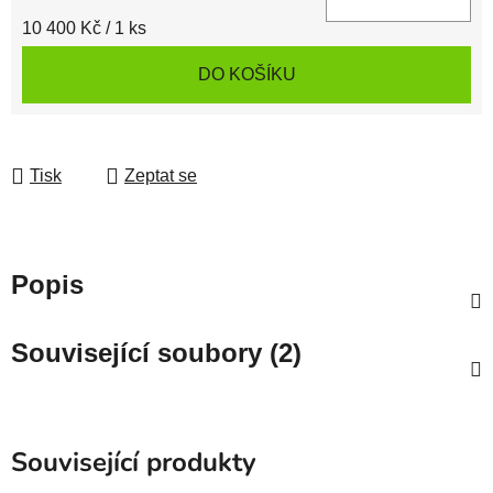
Měrná cena:
10 400 Kč / 1 ks
DO KOŠÍKU
Tisk
Zeptat se
Popis
Související soubory (2)
Související produkty