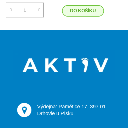
DO KOŠÍKU
Z
á
p
a
t
í
Výdejna: Pamětice 17, 397 01
Drhovle u Písku