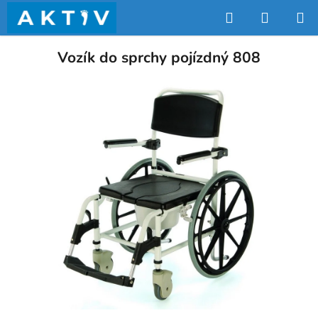
Přejít
Hledat
NÁKUP
na
obsah
KOŠÍK
Vozík do sprchy pojízdný 808