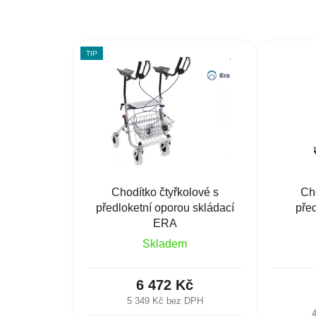
TIP
Chodítko čtyřkolové s
Cho
předloketní oporou skládací
pře
ERA
Skladem
6 472 Kč
5 349 Kč bez DPH