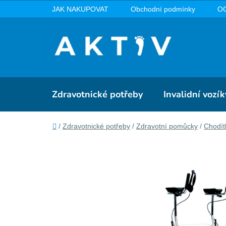
Přejít
JAK NAKUPOVAT
Obchodní podmínky
O
na
obsah
Zdravotnické potřeby
Invalidní vozík
Domů
/
Zdravotnické potřeby
/
Zdravotní pomůcky
/
Chodít