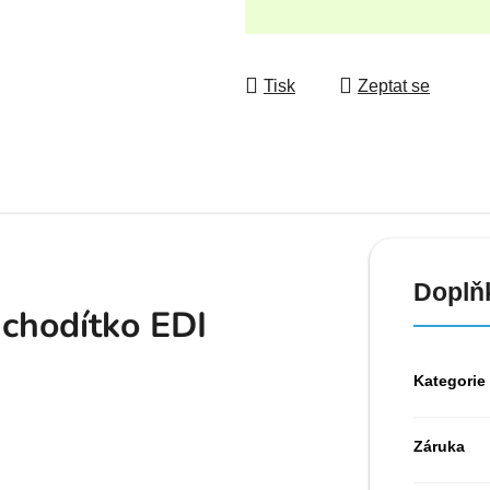
Měrná cena:
Tisk
Zeptat se
Doplň
 chodítko EDI
Kategorie
Záruka