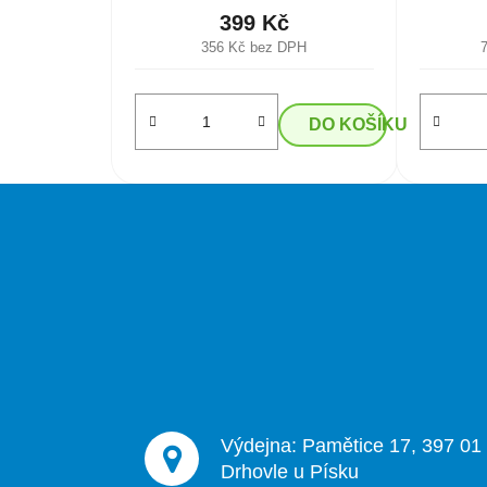
399 Kč
356 Kč bez DPH
DO KOŠÍKU
Z
á
p
a
t
í
Výdejna: Pamětice 17, 397 01
Drhovle u Písku