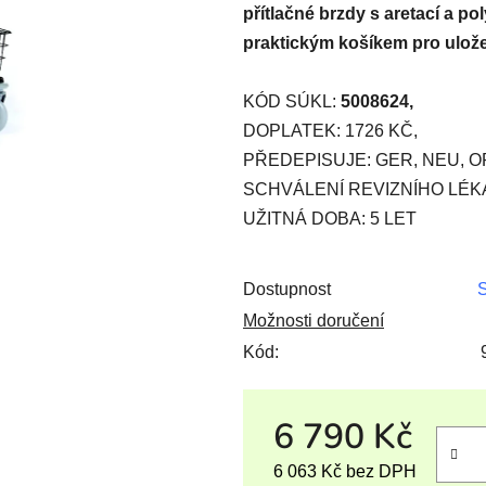
přítlačné brzdy s aretací a p
praktickým košíkem pro ulože
KÓD SÚKL:
5008624,
DOPLATEK: 1726 KČ,
PŘEDEPISUJE: GER, NEU, OR
SCHVÁLENÍ REVIZNÍHO LÉK
UŽITNÁ DOBA: 5 LET
Dostupnost
S
Možnosti doručení
Kód:
6 790 Kč
6 063 Kč bez DPH