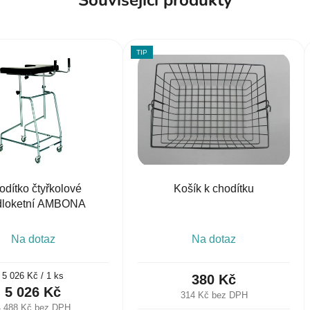
TIP
dítko čtyřkolové
Košík k chodítku
dloketní AMBONA
Na dotaz
Na dotaz
Měrná
5 026 Kč / 1 ks
380 Kč
cena:
5 026 Kč
314 Kč bez DPH
4 488 Kč bez DPH