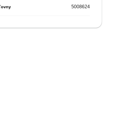
5008624
ťovny