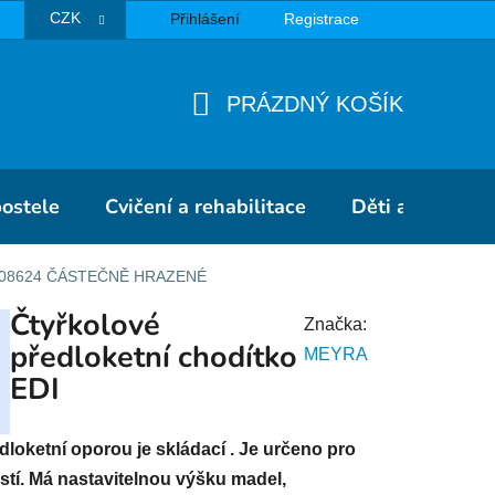
CZK
Přihlášení
Registrace
TBA
PRÁZDNÝ KOŠÍK
NÁKUPNÍ
KOŠÍK
postele
Cvičení a rehabilitace
Děti a školky
008624 ČÁSTEČNĚ HRAZENÉ
Čtyřkolové
Značka:
předloketní chodítko
MEYRA
EDI
loketní oporou je skládací .
Je určeno pro
tí. Má nastavitelnou výšku madel,