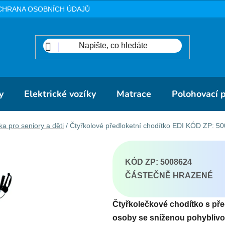
CHRANA OSOBNÍCH ÚDAJŮ
METODIKA
DOPRAVA A PLA
y
Elektrické vozíky
Matrace
Polohovací 
ka pro seniory a děti
/
Čtyřkolové předloketní chodítko EDI
KÓD ZP: 5
KÓD ZP: 5008624
ČÁSTEČNĚ HRAZENÉ
Čtyřkolečkové chodítko s před
osoby se sníženou pohyblivos