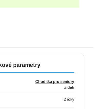
kové parametry
Chodítka pro seniory
a děti
2 roky