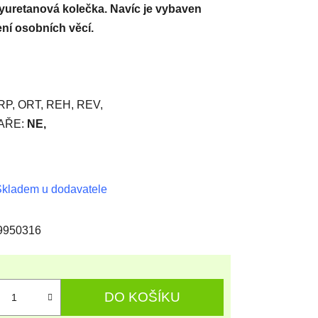
olyuretanová kolečka. Navíc je vybaven
ní osobních věcí.
P, ORT, REH, REV,
AŘE:
NE,
kladem u dodavatele
9950316
DO KOŠÍKU