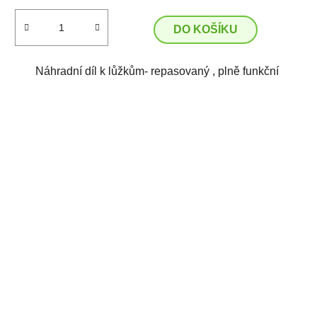
DO KOŠÍKU
Náhradní díl k lůžkům- repasovaný , plně funkční