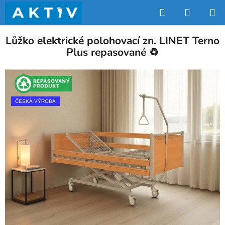
Přejít
Hledat
NÁKUP
na
obsah
KOŠÍK
Lůžko elektrické polohovací zn. LINET Terno
Plus repasované ♻️
ČESKÁ VÝROBA