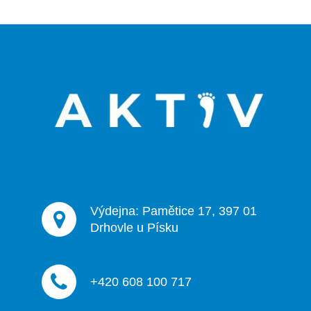
Z
á
p
a
t
í
Výdejna: Pamětice 17, 397 01
Drhovle u Písku
+420 608 100 717